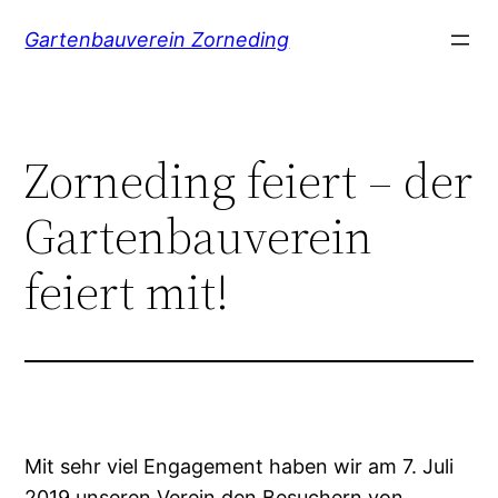
Zum
Gartenbauverein Zorneding
Inhalt
springen
Zorneding feiert – der
Gartenbauverein
feiert mit!
Mit sehr viel Engagement haben wir am 7. Juli
2019 unseren Verein den Besuchern von