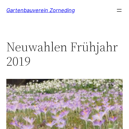
Zum
Gartenbauverein Zorneding
Inhalt
springen
Neuwahlen Frühjahr
2019